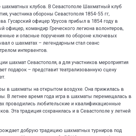
е шахматных клубов. В Севастополе Шахматный клуб
ия, участника обороны Севастополя 1854-55 гг,
ва. Гусарский офицер Урусов прибыл в 1854 году в
й офицер, командир Греческого легиона волонтеров,
венные и опасные поручения по обороне ключевых
ывал о шахматах – легендарным стал сеанс
трелом интервентов.
ции шахмат Севастополя, а для участников мероприятия
ает подарок – представит театрализованную сцену
ет.
ры в шахматы на открытом воздухе. Она прижилась в
ны. В летнее время года игра в шахматы перемещалась в
дках проводились любительские и квалификационные
ов. Эта традиция сохранилась и в Севастополе у летней
зрождает добрую традицию шахматных турниров под