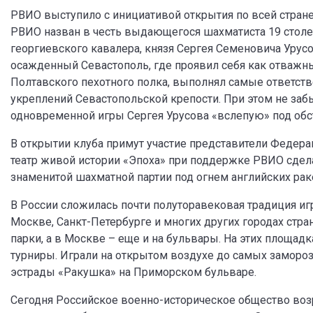
РВИО выступило с инициативой открытия по всей стран
РВИО назван в честь выдающегося шахматиста 19 столет
георгиевского кавалера, князя Сергея Семеновича Урусо
осажденный Севастополь, где проявил себя как отважны
Полтавского пехотного полка, выполнял самые ответст
укреплений Севастопольской крепости. При этом не заб
одновременной игры Сергея Урусова «вслепую» под обс
В открытии клуба примут участие представители Федера
театр живой истории «Эпоха» при поддержке РВИО сдел
знаменитой шахматной партии под огнем английских рак
В России сложилась почти полуторавековая традиция иг
Москве, Санкт-Петербурге и многих других городах стра
парки, а в Москве – еще и на бульвары. На этих площа
турниры. Играли на открытом воздухе до самых заморозк
эстрады «Ракушка» на Приморском бульваре.
Сегодня Российское военно-историческое общество во