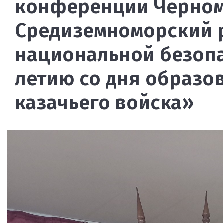
конференции Черном
Средиземноморский р
национальной безопас
летию со дня образо
казачьего войска»