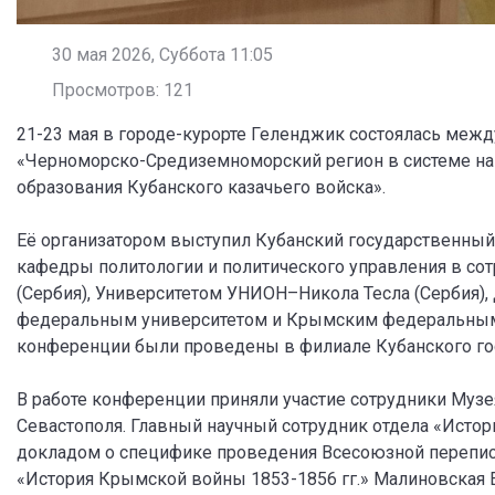
30 мая 2026, Суббота 11:05
Просмотров: 121
21-23 мая в городе-курорте Геленджик состоялась меж
«Черноморско-Средиземноморский регион в системе нац
образования Кубанского казачьего войска».
Её организатором выступил Кубанский государственный
кафедры политологии и политического управления в сот
(Сербия), Университетом УНИОН–Никола Тесла (Сербия
федеральным университетом и Крымским федеральным у
конференции были проведены в филиале Кубанского гос
В работе конференции приняли участие сотрудники Муз
Севастополя. Главный научный сотрудник отдела «История
докладом о специфике проведения Всесоюзной переписи 
«История Крымской войны 1853-1856 гг.» Малиновская Е