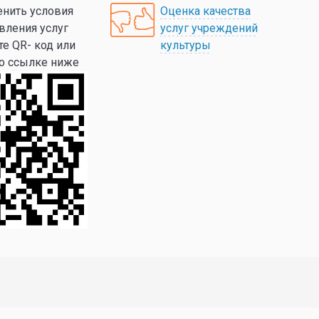
нить условия
Оценка качества
вления услуг
услуг учреждений
те QR- код или
культуры
по ссылке ниже