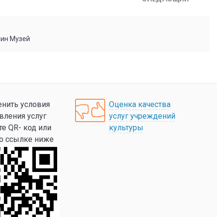
мин Музей
нить условия
Оценка качества
вления услуг
услуг учреждений
те QR- код или
культуры
по ссылке ниже