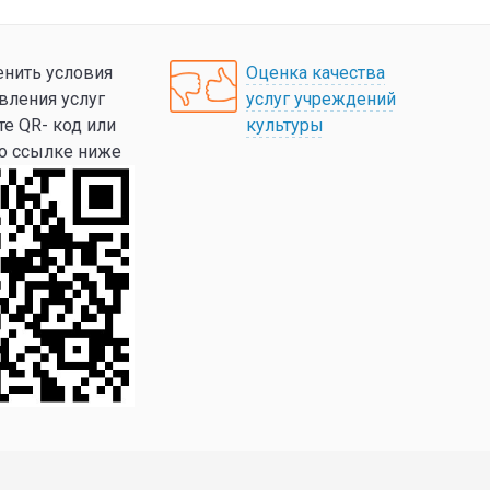
нить условия
Оценка качества
вления услуг
услуг учреждений
те QR- код или
культуры
по ссылке ниже