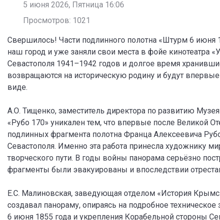
5 июня 2026, Пятница 16:06
Просмотров: 1021
Свершилось! Части подлинного полотна «Штурм 6 июня 1
наш город и уже заняли свои места в фойе кинотеатра «
Севастополя 1941–1942 годов и долгое время хранивши
возвращаются на историческую родину и будут впервые
виде.
А.О. Тищенко, заместитель директора по развитию Музе
«Рубо 170» уникален тем, что впервые после Великой 
подлинных фрагмента полотна Франца Алексеевича Руб
Севастополя. Именно эта работа принесла художнику ми
творческого пути. В годы войны панорама серьёзно пос
фрагменты были эвакуированы и впоследствии отреста
Е.С. Малиновская, заведующая отделом «История Крымско
создавал панораму, опираясь на подробное техническое
6 июня 1855 года и укрепления Корабельной стороны Сев