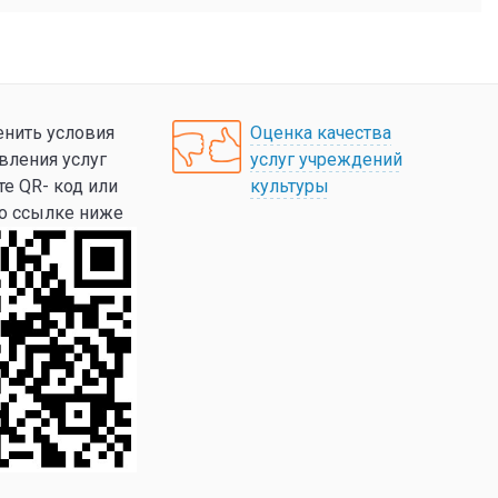
нить условия
Оценка качества
вления услуг
услуг учреждений
те QR- код или
культуры
по ссылке ниже