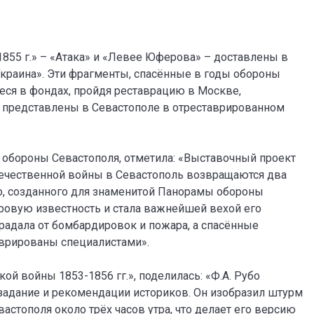
855 г.» – «Атака» и «Левее Юферова» – доставлены в
Украина». Эти фрагменты, спасённые в годы обороны
еся в фондах, пройдя реставрацию в Москве,
 представлены в Севастополе в отреставрированном
я обороны Севастополя, отметила: «Выставочный проект
Отечественной войны в Севастополь возвращаются два
о, созданного для знаменитой Панорамы обороны
ровую известность и стала важнейшей вехой его
традала от бомбардировок и пожара, а спасённые
врированы специалистами».
й войны 1853-1856 гг.», поделилась: «Ф.А. Рубо
 задание и рекомендации историков. Он изобразил штурм
астополя около трёх часов утра, что делает его версию