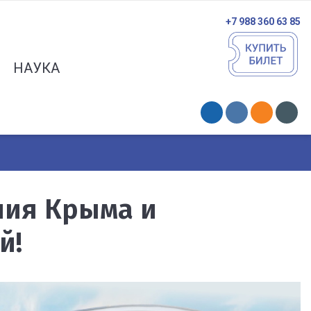
+7 988 360 63 85
НАУКА
ния Крыма и
й!