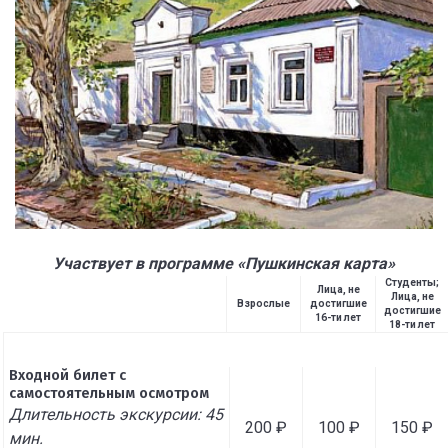
Участвует в программе «Пушкинская карта»
Студенты;
Лица, не
Лица, не
Взрослые
достигшие
достигшие
16-ти лет
18-ти лет
Входной билет с
самостоятельным осмотром
Длительность экскурсии: 45
200 ₽
100 ₽
150 ₽
мин.